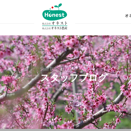
コ
ン
オ
テ
ン
ツ
へ
ス
キ
ッ
Staff Blog
スタッフブログ
プ