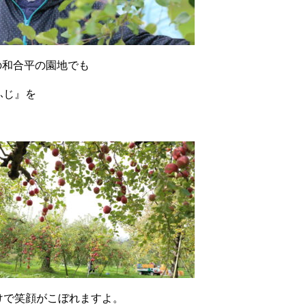
の和合平の園地でも
ふじ』を
けで笑顔がこぼれますよ。